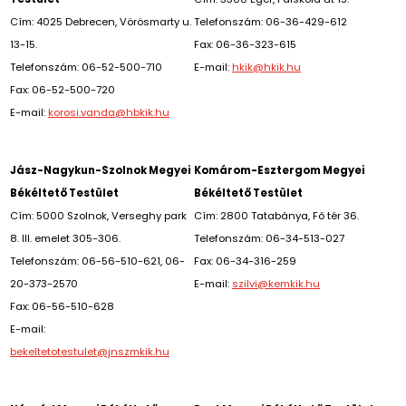
Cím: 4025 Debrecen, Vörösmarty u.
Telefonszám: 06-36-429-612
13-15.
Fax: 06-36-323-615
Telefonszám: 06-52-500-710
E-mail:
hkik@hkik.hu
Fax: 06-52-500-720
E-mail:
korosi.vanda@hbkik.hu
Jász-Nagykun-Szolnok Megyei
Komárom-Esztergom Megyei
Békéltető Testület
Békéltető Testület
Cím: 5000 Szolnok, Verseghy park
Cím: 2800 Tatabánya, Fő tér 36.
8. III. emelet 305-306.
Telefonszám: 06-34-513-027
Telefonszám: 06-56-510-621, 06-
Fax: 06-34-316-259
20-373-2570
E-mail:
szilvi@kemkik.hu
Fax: 06-56-510-628
E-mail:
bekeltetotestulet@jnszmkik.hu