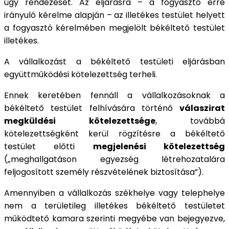
ügy rendezését. Az eljárásra – a fogyasztó erre
irányuló kérelme alapján – az illetékes testület helyett
a fogyasztó kérelmében megjelölt békéltető testület
illetékes.
A vállalkozást a békéltető testületi eljárásban
együttműködési kötelezettség terheli.
Ennek keretében fennáll a vállalkozásoknak a
békéltető testület felhívására történő
válaszirat
megküldési kötelezettsége
, továbbá
kötelezettségként kerül rögzítésre a békéltető
testület előtti
megjelenési kötelezettség
(„meghallgatáson egyezség létrehozatalára
feljogosított személy részvételének biztosítása”).
Amennyiben a vállalkozás székhelye vagy telephelye
nem a területileg illetékes békéltető testületet
működtető kamara szerinti megyébe van bejegyezve,