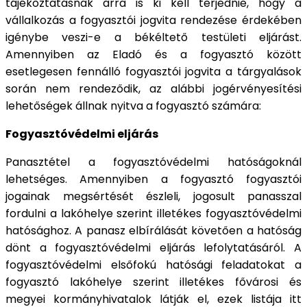
tájékoztatásnak arra is ki kell terjednie, hogy a
vállalkozás a fogyasztói jogvita rendezése érdekében
igénybe veszi-e a békéltető testületi eljárást.
Amennyiben az Eladó és a fogyasztó között
esetlegesen fennálló fogyasztói jogvita a tárgyalások
során nem rendeződik, az alábbi jogérvényesítési
lehetőségek állnak nyitva a fogyasztó számára:
Fogyasztóvédelmi eljárás
Panasztétel a fogyasztóvédelmi hatóságoknál
lehetséges. Amennyiben a fogyasztó fogyasztói
jogainak megsértését észleli, jogosult panasszal
fordulni a lakóhelye szerint illetékes fogyasztóvédelmi
hatósághoz. A panasz elbírálását követően a hatóság
dönt a fogyasztóvédelmi eljárás lefolytatásáról. A
fogyasztóvédelmi elsőfokú hatósági feladatokat a
fogyasztó lakóhelye szerint illetékes fővárosi és
megyei kormányhivatalok látják el, ezek listája itt