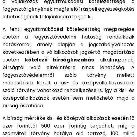
a vállalkozás együttműködési kötelezettsége a
fogyasztó igényének megfelelő írásbeli egyezségkötés
lehetőségének felajánlására terjed ki.
A fenti együttműködési kötelezettség megszegése
esetén a fogyasztóvédelmi hatóság rendelkezik
hatáskörrel, amely alapján a jogszabályváltozás
következtében a vállalkozások jogsértő magatartása
esetén
kötelező bírságkiszabás
alkalmazandó,
bírságtól való eltekintésre nincs lehetőség. A
fogyasztóvédelemről szóló törvény mellett
módosításra került a kis- és középvállalkozásokról
szóló törvény vonatkozó rendelkezése is, így a kis- és
középvállalkozások esetén sem mellőzhető majd a
bírság kiszabása.
A bírság mértéke kis- és középvállalkozások esetén 15
ezer forinttól 500 ezer forintig terjedhet, míg a
számviteli törvény hatálya alá tartozó, 100 millió