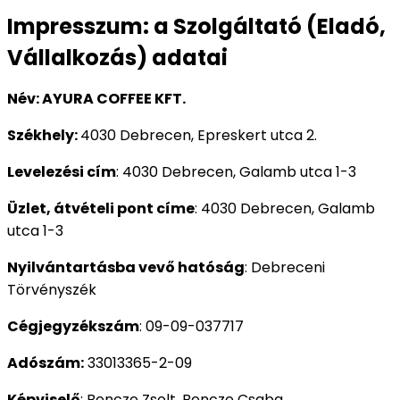
Impresszum: a Szolgáltató (Eladó,
Vállalkozás) adatai
Név:
AYURA COFFEE KFT.
Székhely:
4030 Debrecen, Epreskert utca 2.
Levelezési cím
:
4030 Debrecen, Galamb utca 1-3
Üzlet, átvételi pont címe
:
4030 Debrecen, Galamb
utca 1-3
Nyilvántartásba vevő hatóság
: Debreceni
Törvényszék
Cégjegyzékszám
:
09-09-037717
Adószám:
33013365-2-09
Képviselő
: Bencze Zsolt, Bencze Csaba