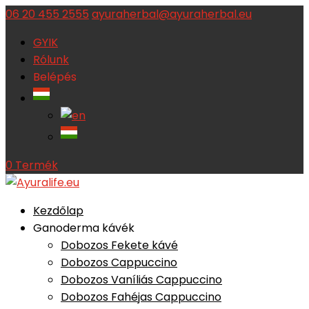
06 20 455 2555
ayuraherbal@ayuraherbal.eu
GYIK
Rólunk
Belépés
0 Termék
Kezdőlap
Ganoderma kávék
Dobozos Fekete kávé
Dobozos Cappuccino
Dobozos Vaníliás Cappuccino
Dobozos Fahéjas Cappuccino