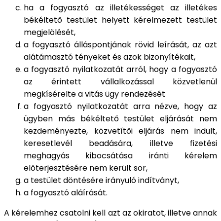
ha a fogyasztó az illetékességet az illetékes
békéltető testület helyett kérelmezett testület
megjelölését,
a fogyasztó álláspontjának rövid leírását, az azt
alátámasztó tényeket és azok bizonyítékait,
a fogyasztó nyilatkozatát arról, hogy a fogyasztó
az érintett vállalkozással közvetlenül
megkísérelte a vitás ügy rendezését
a fogyasztó nyilatkozatát arra nézve, hogy az
ügyben más békéltető testület eljárását nem
kezdeményezte, közvetítői eljárás nem indult,
keresetlevél beadására, illetve fizetési
meghagyás kibocsátása iránti kérelem
előterjesztésére nem került sor,
a testület döntésére irányuló indítványt,
a fogyasztó aláírását.
A kérelemhez csatolni kell azt az okiratot, illetve annak