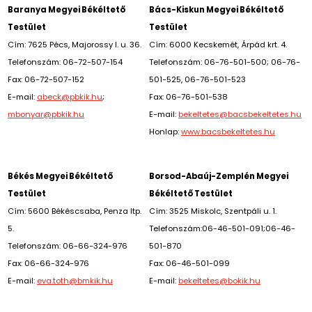
Baranya Megyei Békéltető
Bács-Kiskun Megyei Békéltető
Testület
Testület
Cím: 7625 Pécs, Majorossy I. u. 36.
Cím: 6000 Kecskemét, Árpád krt. 4.
Telefonszám: 06-72-507-154
Telefonszám: 06-76-501-500; 06-76-
Fax: 06-72-507-152
501-525, 06-76-501-523
E-mail:
abeck@pbkik.hu
;
Fax: 06-76-501-538
mbonyar@pbkik.hu
E-mail:
bekeltetes@bacsbekeltetes.hu
Honlap:
www.bacsbekeltetes.hu
Békés Megyei Békéltető
Borsod-Abaúj-Zemplén Megyei
Testület
Békéltető Testület
Cím: 5600 Békéscsaba, Penza ltp.
Cím: 3525 Miskolc, Szentpáli u. 1.
5.
Telefonszám:06-46-501-091;06-46-
Telefonszám: 06-66-324-976
501-870
Fax: 06-66-324-976
Fax: 06-46-501-099
E-mail:
eva.toth@bmkik.hu
E-mail:
bekeltetes@bokik.hu