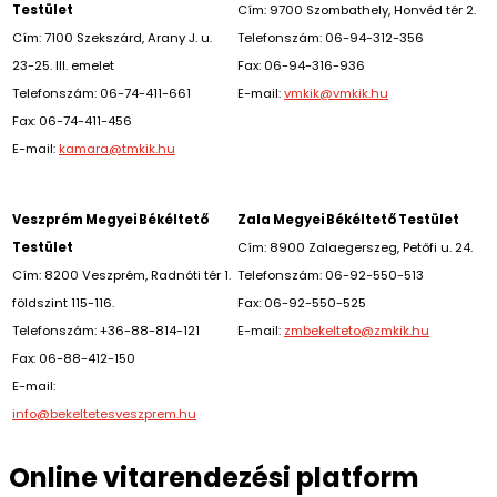
Testület
Cím: 9700 Szombathely, Honvéd tér 2.
Cím: 7100 Szekszárd, Arany J. u.
Telefonszám: 06-94-312-356
23-25. III. emelet
Fax: 06-94-316-936
Telefonszám: 06-74-411-661
E-mail:
vmkik@vmkik.hu
Fax: 06-74-411-456
E-mail:
kamara@tmkik.hu
Veszprém Megyei Békéltető
Zala Megyei Békéltető Testület
Testület
Cím: 8900 Zalaegerszeg, Petőfi u. 24.
Cím: 8200 Veszprém, Radnóti tér 1.
Telefonszám: 06-92-550-513
földszint 115-116.
Fax: 06-92-550-525
Telefonszám: +36-88-814-121
E-mail:
zmbekelteto@zmkik.hu
Fax: 06-88-412-150
E-mail:
info@bekeltetesveszprem.hu
Online vitarendezési platform