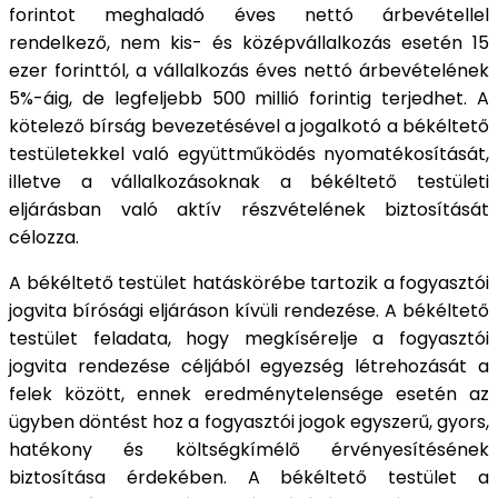
forintot meghaladó éves nettó árbevétellel
rendelkező, nem kis- és középvállalkozás esetén 15
ezer forinttól, a vállalkozás éves nettó árbevételének
5%-áig, de legfeljebb 500 millió forintig terjedhet. A
kötelező bírság bevezetésével a jogalkotó a békéltető
testületekkel való együttműködés nyomatékosítását,
illetve a vállalkozásoknak a békéltető testületi
eljárásban való aktív részvételének biztosítását
célozza.
A békéltető testület hatáskörébe tartozik a fogyasztói
jogvita bírósági eljáráson kívüli rendezése. A békéltető
testület feladata, hogy megkísérelje a fogyasztói
jogvita rendezése céljából egyezség létrehozását a
felek között, ennek eredménytelensége esetén az
ügyben döntést hoz a fogyasztói jogok egyszerű, gyors,
hatékony és költségkímélő érvényesítésének
biztosítása érdekében. A békéltető testület a