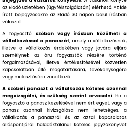
Bejegyzés a vásárlók könyvébe.
A vásárlók könyve
az Eladó üzletében (ügyfélszolgálatán) elérhető. Az ide
írott bejegyzésekre az Eladó 30 napon belül írásban
válaszol.
A fogyasztó
szóban vagy írásban közölheti a
vállalkozással a panaszát
, amely a vállalkozásnak,
illetve a vállalkozás érdekében vagy javára eljáró
személynek az áru fogyasztók részére történő
forgalmazásával, illetve értékesítésével közvetlen
kapcsolatban álló magatartására, tevékenységére
vagy mulasztására vonatkozik.
A szóbeli panaszt a vállalkozás köteles azonnal
megvizsgálni, és szükség szerint orvosolni
. Ha a
fogyasztó a panasz kezelésével nem ért egyet, vagy a
panasz azonnali kivizsgálása nem lehetséges, a
vállalkozás a panaszról és az azzal kapcsolatos
álláspontjáról haladéktalanul köteles jegyzőkönyvet