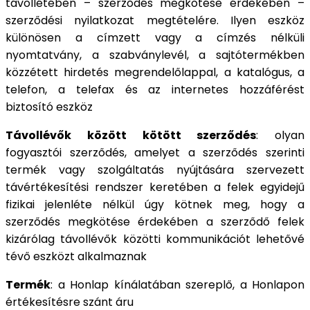
távollétében – szerződés megkötése érdekében –
szerződési nyilatkozat megtételére. Ilyen eszköz
különösen a címzett vagy a címzés nélküli
nyomtatvány, a szabványlevél, a sajtótermékben
közzétett hirdetés megrendelőlappal, a katalógus, a
telefon, a telefax és az internetes hozzáférést
biztosító eszköz
Távollévők között kötött szerződés
: olyan
fogyasztói szerződés, amelyet a szerződés szerinti
termék vagy szolgáltatás nyújtására szervezett
távértékesítési rendszer keretében a felek egyidejű
fizikai jelenléte nélkül úgy kötnek meg, hogy a
szerződés megkötése érdekében a szerződő felek
kizárólag távollévők közötti kommunikációt lehetővé
tévő eszközt alkalmaznak
Termék
: a Honlap kínálatában szereplő, a Honlapon
értékesítésre szánt áru