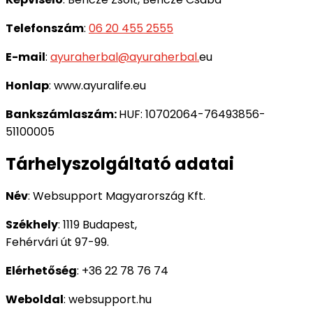
Telefonszám
:
06 20 455 2555
E-mail
:
ayuraherbal@ayuraherbal.
eu
Honlap
: www.ayuralife.eu
Bankszámlaszám:
HUF:
10702064-76493856-
51100005
Tárhelyszolgáltató adatai
Név
:
Websupport Magyarország Kft.
Székhely
:
1119 Budapest,
Fehérvári út 97-99.
Elérhetőség
: +36 22 78 76 74
Weboldal
: websupport.hu