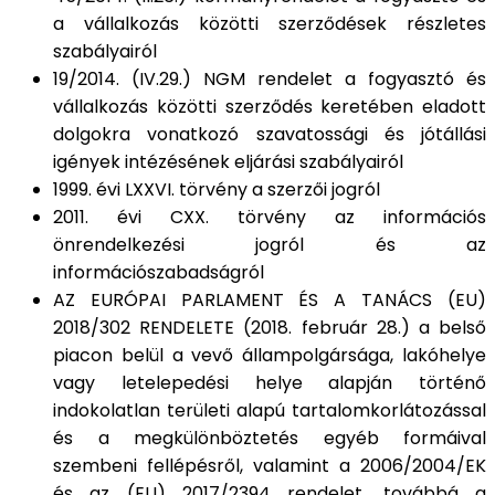
a vállalkozás közötti szerződések részletes
szabályairól
19/2014. (IV.29.) NGM rendelet a fogyasztó és
vállalkozás közötti szerződés keretében eladott
dolgokra vonatkozó szavatossági és jótállási
igények intézésének eljárási szabályairól
1999. évi LXXVI. törvény a szerzői jogról
2011. évi CXX. törvény az információs
önrendelkezési jogról és az
információszabadságról
AZ EURÓPAI PARLAMENT ÉS A TANÁCS (EU)
2018/302 RENDELETE (2018. február 28.) a belső
piacon belül a vevő állampolgársága, lakóhelye
vagy letelepedési helye alapján történő
indokolatlan területi alapú tartalomkorlátozással
és a megkülönböztetés egyéb formáival
szembeni fellépésről, valamint a 2006/2004/EK
és az (EU) 2017/2394 rendelet, továbbá a