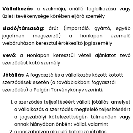
Vállalkozás
: a szakmája, önálló foglalkozása vagy
üzleti tevékenysége körében eljáró személy
Eladó/társaság
: árút (importáló, gyártó, egyéb
jogcímen megszerző) a honlapon üzemelő
webáruházon keresztül értékesítő jogi személy
Vevő
: a Honlapon keresztül vételi ajánlatot tevő
szerződést kötő személy
Jótállás
: A fogyasztó és a vállalkozás között kötött
szerződések esetén (a továbbiakban: fogyasztói
szerződés) a Polgári Törvénykönyv szerinti,
a szerződés teljesítéséért vállalt jótállás, amelyet
a vállalkozás a szerződés megfelelő teljesítéséért
a jogszabályi kötelezettségén túlmenően vagy
annak hiányában önként vállal, valamint
a jogszabályon alapuló kötelező jótállás