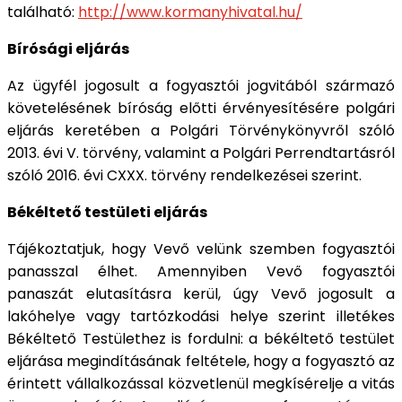
található:
http://www.kormanyhivatal.hu/
Bírósági eljárás
Az ügyfél jogosult a fogyasztói jogvitából származó
követelésének bíróság előtti érvényesítésére polgári
eljárás keretében a Polgári Törvénykönyvről szóló
2013. évi V. törvény, valamint a Polgári Perrendtartásról
szóló 2016. évi CXXX. törvény rendelkezései szerint.
Békéltető testületi eljárás
Tájékoztatjuk, hogy Vevő velünk szemben fogyasztói
panasszal élhet. Amennyiben Vevő fogyasztói
panaszát elutasításra kerül, úgy Vevő jogosult a
lakóhelye vagy tartózkodási helye szerint illetékes
Békéltető Testülethez is fordulni: a békéltető testület
eljárása megindításának feltétele, hogy a fogyasztó az
érintett vállalkozással közvetlenül megkísérelje a vitás