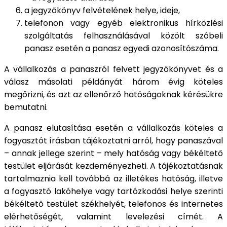
a jegyzőkönyv felvételének helye, ideje,
telefonon vagy egyéb elektronikus hírközlési
szolgáltatás felhasználásával közölt szóbeli
panasz esetén a panasz egyedi azonosítószáma.
A vállalkozás a panaszról felvett jegyzőkönyvet és a
válasz másolati példányát három évig köteles
megőrizni, és azt az ellenőrző hatóságoknak kérésükre
bemutatni.
A panasz elutasítása esetén a vállalkozás köteles a
fogyasztót írásban tájékoztatni arról, hogy panaszával
– annak jellege szerint – mely hatóság vagy békéltető
testület eljárását kezdeményezheti. A tájékoztatásnak
tartalmaznia kell továbbá az illetékes hatóság, illetve
a fogyasztó lakóhelye vagy tartózkodási helye szerinti
békéltető testület székhelyét, telefonos és internetes
elérhetőségét, valamint levelezési címét. A