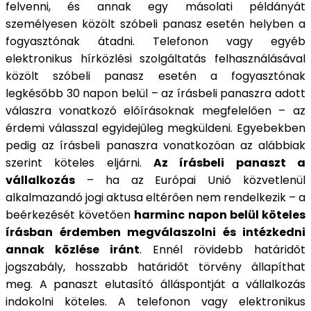
felvenni, és annak egy másolati példányát
személyesen közölt szóbeli panasz esetén helyben a
fogyasztónak átadni. Telefonon vagy egyéb
elektronikus hírközlési szolgáltatás felhasználásával
közölt szóbeli panasz esetén a fogyasztónak
legkésőbb 30 napon belül – az írásbeli panaszra adott
válaszra vonatkozó előírásoknak megfelelően – az
érdemi válasszal egyidejűleg megküldeni. Egyebekben
pedig az írásbeli panaszra vonatkozóan az alábbiak
szerint köteles eljárni.
Az írásbeli panaszt a
vállalkozás
– ha az Európai Unió közvetlenül
alkalmazandó jogi aktusa eltérően nem rendelkezik – a
beérkezését követően
harminc napon belül köteles
írásban érdemben megválaszolni és intézkedni
annak közlése iránt
. Ennél rövidebb határidőt
jogszabály, hosszabb határidőt törvény állapíthat
meg. A panaszt elutasító álláspontját a vállalkozás
indokolni köteles. A telefonon vagy elektronikus