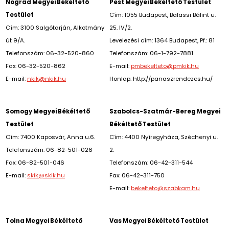
Nógrád Megyei Békéltető
Pest Megyei Békéltető Testület
Testület
Cím: 1055 Budapest, Balassi Bálint u.
Cím: 3100 Salgótarján, Alkotmány
25. IV/2.
út 9/A.
Levelezési cím: 1364 Budapest, Pf.: 81
Telefonszám: 06-32-520-860
Telefonszám: 06-1-792-7881
Fax: 06-32-520-862
E-mail:
pmbekelteto@pmkik.hu
E-mail:
nkik@nkik.hu
Honlap: http://panaszrendezes.hu/
Somogy Megyei Békéltető
Szabolcs-Szatmár-Bereg Megyei
Testület
Békéltető Testület
Cím: 7400 Kaposvár, Anna u.6.
Cím: 4400 Nyíregyháza, Széchenyi u.
Telefonszám: 06-82-501-026
2.
Fax: 06-82-501-046
Telefonszám: 06-42-311-544
E-mail:
skik@skik.hu
Fax: 06-42-311-750
E-mail:
bekelteto@szabkam.hu
Tolna Megyei Békéltető
Vas Megyei Békéltető Testület