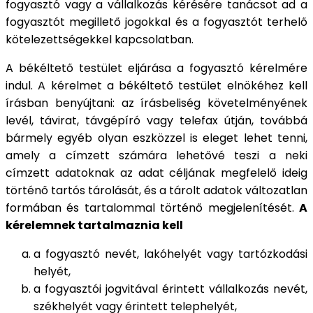
fogyasztó vagy a vállalkozás kérésére tanácsot ad a
fogyasztót megillető jogokkal és a fogyasztót terhelő
kötelezettségekkel kapcsolatban.
A békéltető testület eljárása a fogyasztó kérelmére
indul. A kérelmet a békéltető testület elnökéhez kell
írásban benyújtani: az írásbeliség követelményének
levél, távirat, távgépíró vagy telefax útján, továbbá
bármely egyéb olyan eszközzel is eleget lehet tenni,
amely a címzett számára lehetővé teszi a neki
címzett adatoknak az adat céljának megfelelő ideig
történő tartós tárolását, és a tárolt adatok változatlan
formában és tartalommal történő megjelenítését.
A
kérelemnek tartalmaznia kell
a fogyasztó nevét, lakóhelyét vagy tartózkodási
helyét,
a fogyasztói jogvitával érintett vállalkozás nevét,
székhelyét vagy érintett telephelyét,