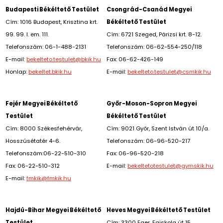
Budapesti Békéltető Testület
Csongrád-Csanád Megyei
Cím: 1016 Budapest, Krisztina krt.
Békéltető Testület
99. 99. I. em. 111.
Cím: 6721 Szeged, Párizsi krt. 8-12.
Telefonszám: 06-1-488-2131
Telefonszám: 06-62-554-250/118
E-mail:
bekelteto.testulet@bkik.hu
Fax: 06-62-426-149
Honlap:
bekeltet.bkik.hu
E-mail:
bekelteto.testulet@csmkik.hu
Fejér Megyei Békéltető
Győr-Moson-Sopron Megyei
Testület
Békéltető Testület
Cím: 8000 Székesfehérvár,
Cím: 9021 Győr, Szent István út 10/a.
Hosszúsétatér 4-6.
Telefonszám: 06-96-520-217
Telefonszám:06-22-510-310
Fax: 06-96-520-218
Fax: 06-22-510-312
E-mail:
bekeltetotestulet@gymskik.hu
E-mail:
fmkik@fmkik.hu
Hajdú-Bihar Megyei Békéltető
Heves Megyei Békéltető Testület
Testület
Cím: 3300 Eger, Faiskola út 15.